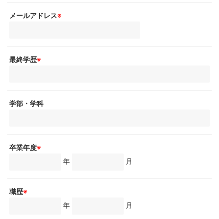
メールアドレス
※
最終学歴
※
学部・学科
卒業年度
※
年
月
職歴
※
年
月