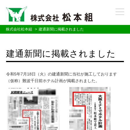
t
o
g
g
株式会社松本組
建通新聞に掲載されました
l
e
n
建通新聞に掲載されました
a
v
i
g
令和5年7月18日（火）の建通新聞に当社が施工しております
a
t
（仮称）難波千日前ホテル計画が掲載されました。
i
o
n