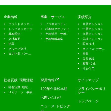
企業情報
事業・サービス
実績紹介
ブランドメッセージ
ビジネスライン
高層マンション
トップメッセージ
松本組クオリティ
中層マンション
基本理念
土地活用・サポート
低層マンション
会社概要
土地情報募集
分譲マンション
沿革
医療福祉
グループ会社
オフィス･テナント
協力企業･パートナー募集
産業
公共施設
教育･文化
注文住宅
社会貢献･環境活動
採用情報
サイトマップ
社会活動･地域貢献
100年企業松本組
プライバシーポリ
メガソーラー事業
シー
お問い合わせ
トップページ
ニュース･トピック
ス