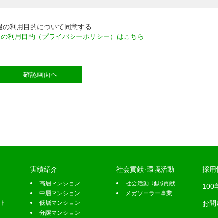
報の利用目的について同意する
報の利用目的（プライバシーポリシー）はこちら
実績紹介
社会貢献･環境活動
採用
高層マンション
社会活動･地域貢献
10
中層マンション
メガソーラー事業
ト
低層マンション
お問
分譲マンション