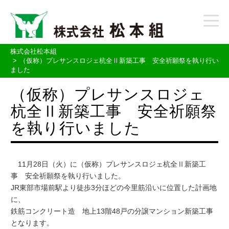
t
o
g
g
株式会社松本組
l
（仮称）プレサンスロジェ杭全Ⅱ新築工事 安全祈願祭を執り行い
ました
e
n
（仮称）プレサンスロジェ
a
v
杭全Ⅱ新築工事 安全祈願祭
i
g
を執り行いました
a
t
i
o
11月28日（火）に（仮称）プレサンスロジェ杭全Ⅱ新築工
n
事 安全祈願祭を執り行いました。
JR東部市場前駅より徒歩3分ほどの今里筋沿いに位置した計画地
に、
鉄筋コンクリート造 地上13階48戸の分譲マンション新築工事
となります。