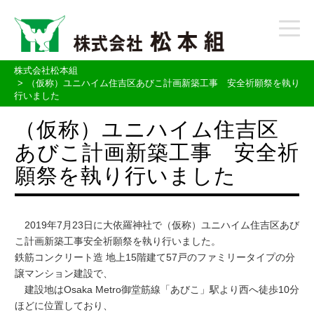
t
o
g
g
株式会社松本組
l
（仮称）ユニハイム住吉区あびこ計画新築工事 安全祈願祭を執り
行いました
e
n
（仮称）ユニハイム住吉区
a
v
あびこ計画新築工事 安全祈
i
g
願祭を執り行いました
a
t
i
o
2019年7月23日に大依羅神社で（仮称）ユニハイム住吉区あび
n
こ計画新築工事安全祈願祭を執り行いました。
鉄筋コンクリート造 地上15階建て57戸のファミリータイプの分
譲マンション建設で、
建設地はOsaka Metro御堂筋線「あびこ」駅より西へ徒歩10分
ほどに位置しており、