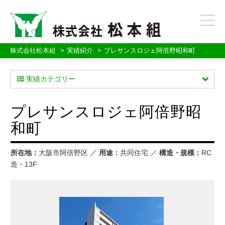
t
o
g
g
株式会社松本組
実績紹介
プレサンスロジェ阿倍野昭和町
l
e
実績カテゴリー
n
a
v
プレサンスロジェ阿倍野昭
i
g
和町
a
t
i
所在地：
大阪市阿倍野区 ／
用途：
共同住宅 ／
構造・規模：
RC
o
造・13F
n