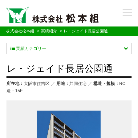
t
o
g
g
株式会社松本組
実績紹介
レ・ジェイド長居公園通
l
e
実績カテゴリー
n
a
v
レ・ジェイド長居公園通
i
g
a
所在地：
大阪市住吉区 ／
用途：
共同住宅 ／
構造・規模：
RC
t
造・15F
i
o
n