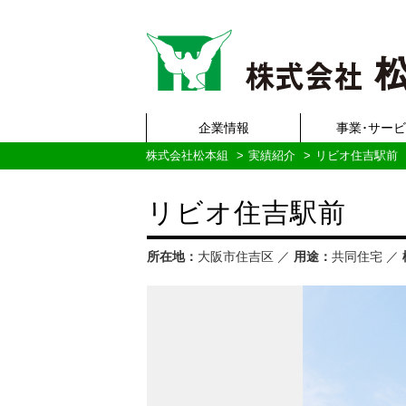
企業情報
事業･サー
株式会社松本組
実績紹介
リビオ住吉駅前
リビオ住吉駅前
所在地：
大阪市住吉区 ／
用途：
共同住宅 ／