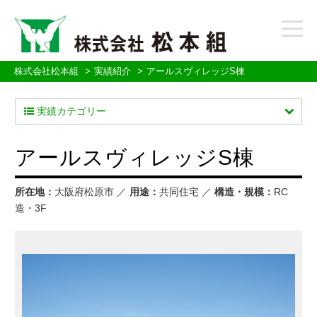
t
o
g
g
株式会社松本組
実績紹介
アールスヴィレッジS棟
l
e
実績カテゴリー
n
a
v
アールスヴィレッジS棟
i
g
a
所在地：
大阪府松原市 ／
用途：
共同住宅 ／
構造・規模：
RC
t
造・3F
i
o
n