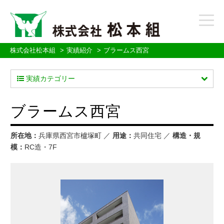
t
o
g
g
株式会社松本組
実績紹介
ブラームス西宮
l
e
実績カテゴリー
n
a
v
ブラームス西宮
i
g
a
所在地：
兵庫県西宮市櫨塚町 ／
用途：
共同住宅 ／
構造・規
t
模：
RC造・7F
i
o
n