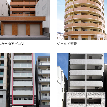
ぁみーゆアビコⅥ
ジェルメ河善