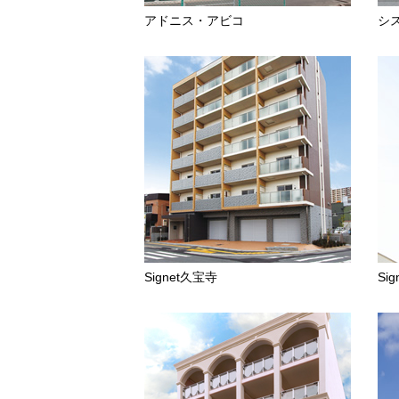
アドニス・アビコ
シ
Signet久宝寺
Si