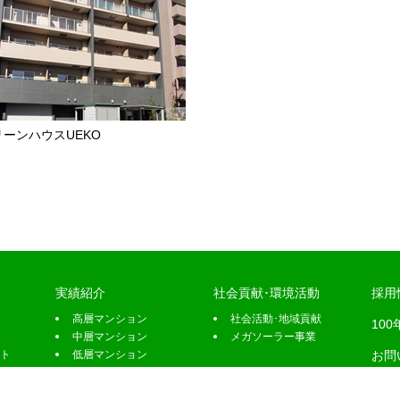
リーンハウスUEKO
実績紹介
社会貢献･環境活動
採用
高層マンション
社会活動･地域貢献
10
中層マンション
メガソーラー事業
ト
低層マンション
お問
分譲マンション
ニュ
医療福祉