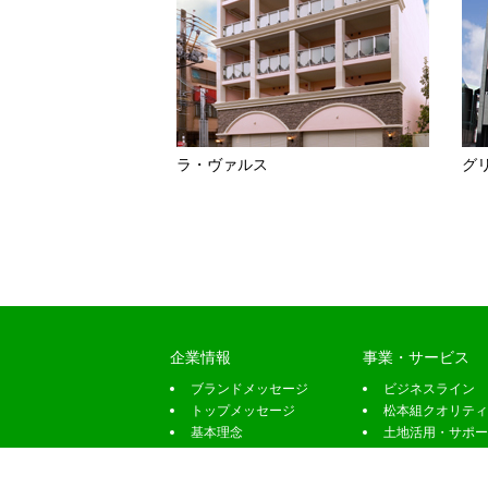
ラ・ヴァルス
グ
企業情報
事業・サービス
ブランドメッセージ
ビジネスライン
トップメッセージ
松本組クオリティ
基本理念
土地活用・サポー
会社概要
土地情報募集
沿革