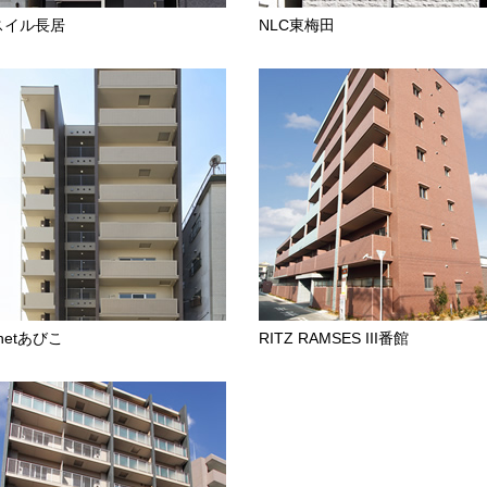
スイル長居
NLC東梅田
gnetあびこ
RITZ RAMSES III番館