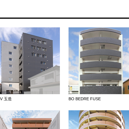
o V 玉造
BO BEDRE FUSE